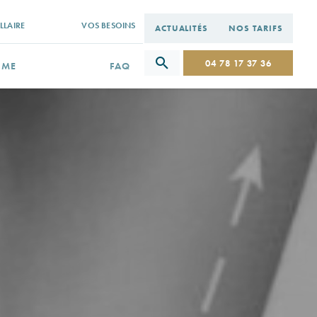
LLAIRE
VOS BESOINS
ACTUALITÉS
NOS TARIFS
04 78 17 37 36
IME
FAQ